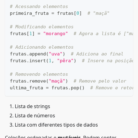
# Acessando elementos
primeira_fruta 
=
 frutas
[
0
]
# "maçã"
# Modificando elementos
frutas
[
1
]
=
"morango"
# Agora a lista é ["maç
# Adicionando elementos
frutas
.
append
(
"uva"
)
# Adiciona ao final
frutas
.
insert
(
1
,
"pêra"
)
# Insere na posição 
# Removendo elementos
frutas
.
remove
(
"maçã"
)
# Remove pelo valor
ultima_fruta 
=
 frutas
.
pop
(
)
# Remove e retorn
Lista de strings
Lista de números
Lista com diferentes tipos de dados
Coleções ordenadas e
mutáveis
. Podem conter