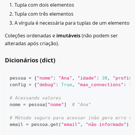
Tupla com dois elementos
Tupla com três elementos
A vírgula é necessária para tuplas de um elemento
Coleções ordenadas e
imutáveis
(não podem ser
alteradas após criação).
Dicionários (dict)
pessoa 
=
{
"nome"
:
"Ana"
,
"idade"
:
30
,
"profiss
config 
=
{
"debug"
:
True
,
"max_connections"
:
10
# Acessando valores
nome 
=
 pessoa
[
"nome"
]
# "Ana"
# Método seguro para acessar (não gera erro se
email 
=
 pessoa
.
get
(
"email"
,
"não informado"
)