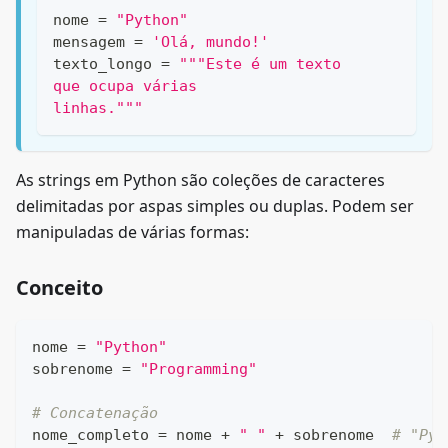
nome 
=
"Python"
mensagem 
=
'Olá, mundo!'
texto_longo 
=
"""Este é um texto
que ocupa várias
linhas."""
As strings em Python são coleções de caracteres
delimitadas por aspas simples ou duplas. Podem ser
manipuladas de várias formas:
Conceito
nome 
=
"Python"
sobrenome 
=
"Programming"
# Concatenação
nome_completo 
=
 nome 
+
" "
+
 sobrenome  
# "Pyt