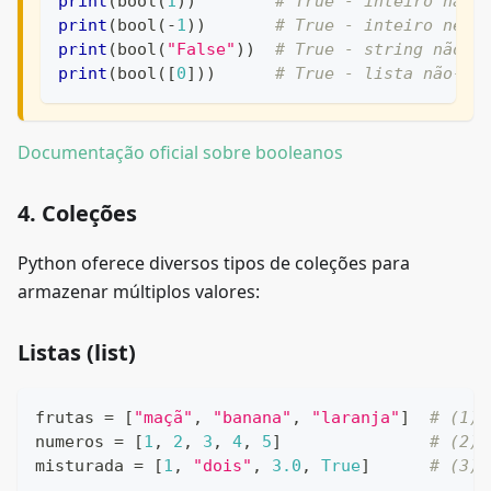
print
(
bool
(
1
)
)
# True - inteiro não-
print
(
bool
(
-
1
)
)
# True - inteiro nega
print
(
bool
(
"False"
)
)
# True - string não-v
print
(
bool
(
[
0
]
)
)
# True - lista não-va
Documentação oficial sobre booleanos
4. Coleções
Python oferece diversos tipos de coleções para
armazenar múltiplos valores:
Listas (list)
frutas 
=
[
"maçã"
,
"banana"
,
"laranja"
]
# (1)
numeros 
=
[
1
,
2
,
3
,
4
,
5
]
# (2)
misturada 
=
[
1
,
"dois"
,
3.0
,
True
]
# (3)