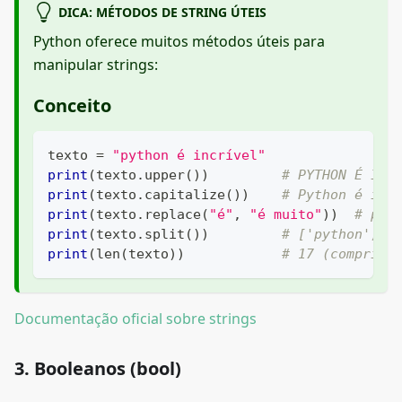
DICA: MÉTODOS DE STRING ÚTEIS
Python oferece muitos métodos úteis para
manipular strings:
Conceito
texto 
=
"python é incrível"
print
(
texto
.
upper
(
)
)
# PYTHON É INC
print
(
texto
.
capitalize
(
)
)
# Python é inc
print
(
texto
.
replace
(
"é"
,
"é muito"
)
)
# pyt
print
(
texto
.
split
(
)
)
# ['python', '
print
(
len
(
texto
)
)
# 17 (comprime
Documentação oficial sobre strings
3. Booleanos (bool)