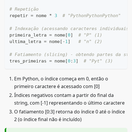
# Repetição
repetir 
=
 nome 
*
3
# "PythonPythonPython"
# Indexação (acessando caracteres individuais)
primeira_letra 
=
 nome
[
0
]
# "P" (1)
ultima_letra 
=
 nome
[
-
1
]
# "n" (2)
# Fatiamento (slicing) - obtendo partes da str
tres_primeiras 
=
 nome
[
0
:
3
]
# "Pyt" (3)
Em Python, o índice começa em 0, então o
primeiro caractere é acessado com [0]
Índices negativos contam a partir do final da
string, com [-1] representando o último caractere
O fatiamento [0:3] retorna do índice 0 até o índice
2 (o índice final não é incluído)