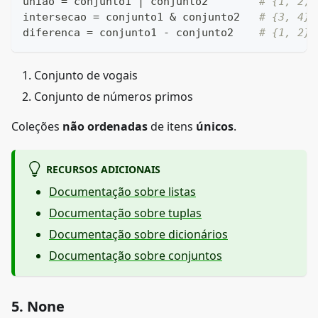
uniao 
=
 conjunto1 
|
 conjunto2        
# {1, 2, 
intersecao 
=
 conjunto1 
&
 conjunto2   
# {3, 4}
diferenca 
=
 conjunto1 
-
 conjunto2    
# {1, 2}
Conjunto de vogais
Conjunto de números primos
Coleções
não ordenadas
de itens
únicos
.
RECURSOS ADICIONAIS
Documentação sobre listas
Documentação sobre tuplas
Documentação sobre dicionários
Documentação sobre conjuntos
5. None