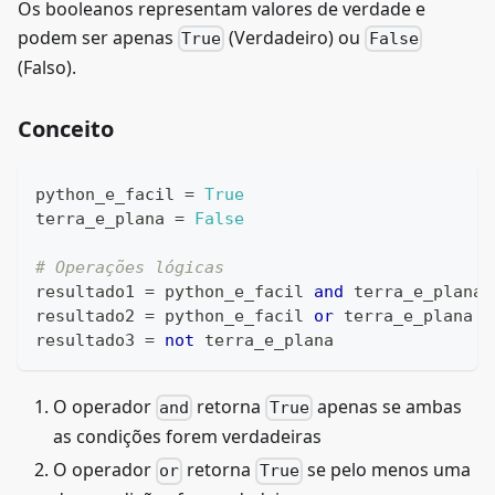
Os booleanos representam valores de verdade e
podem ser apenas
(Verdadeiro) ou
True
False
(Falso).
Conceito
python_e_facil 
=
True
terra_e_plana 
=
False
# Operações lógicas
resultado1 
=
 python_e_facil 
and
 terra_e_plana 
resultado2 
=
 python_e_facil 
or
 terra_e_plana  
resultado3 
=
not
 terra_e_plana                
O operador
retorna
apenas se ambas
and
True
as condições forem verdadeiras
O operador
retorna
se pelo menos uma
or
True