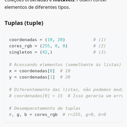
elementos de diferentes tipos.
Tuplas (tuple)
coordenadas 
=
(
10
,
20
)
# (1)
cores_rgb 
=
(
255
,
0
,
0
)
# (2)
singleton 
=
(
42
,
)
# (3)
# Acessando elementos (semelhante às listas)
x 
=
 coordenadas
[
0
]
# 10
y 
=
 coordenadas
[
1
]
# 20
# Diferentemente das listas, não podemos modif
# coordenadas[0] = 15  # Isso geraria um erro!
# Desempacotamento de tuplas
r
,
 g
,
 b 
=
 cores_rgb  
# r=255, g=0, b=0