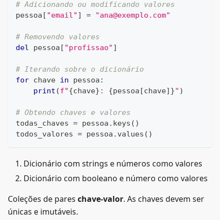
# Adicionando ou modificando valores
pessoa
[
"email"
]
=
"ana@exemplo.com"
# Removendo valores
del
 pessoa
[
"profissao"
]
# Iterando sobre o dicionário
for
 chave 
in
 pessoa
:
print
(
f"
{
chave
}
: 
{
pessoa
[
chave
]
}
"
)
# Obtendo chaves e valores
todas_chaves 
=
 pessoa
.
keys
(
)
todos_valores 
=
 pessoa
.
values
(
)
Dicionário com strings e números como valores
Dicionário com booleano e número como valores
Coleções de pares
chave-valor
. As chaves devem ser
únicas e imutáveis.