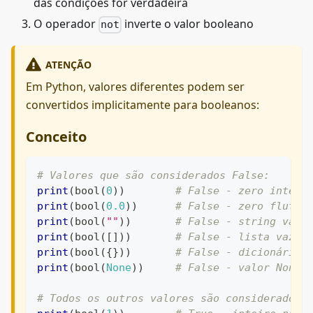
das condições for verdadeira
O operador
inverte o valor booleano
not
ATENÇÃO
Em Python, valores diferentes podem ser
convertidos implicitamente para booleanos:
Conceito
# Valores que são considerados False:
print
(
bool
(
0
)
)
# False - zero inteir
print
(
bool
(
0.0
)
)
# False - zero flutua
print
(
bool
(
""
)
)
# False - string vazi
print
(
bool
(
[
]
)
)
# False - lista vazia
print
(
bool
(
{
}
)
)
# False - dicionário 
print
(
bool
(
None
)
)
# False - valor None
# Todos os outros valores são considerados 