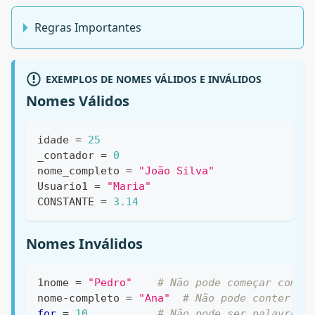
Regras Importantes
EXEMPLOS DE NOMES VÁLIDOS E INVÁLIDOS
Nomes Válidos
idade 
=
25
_contador 
=
0
nome_completo 
=
"João Silva"
Usuario1 
=
"Maria"
CONSTANTE 
=
3.14
Nomes Inválidos
1nome 
=
"Pedro"
# Não pode começar com n
nome
-
completo 
=
"Ana"
# Não pode conter hí
for
=
10
# Não pode ser palavra r