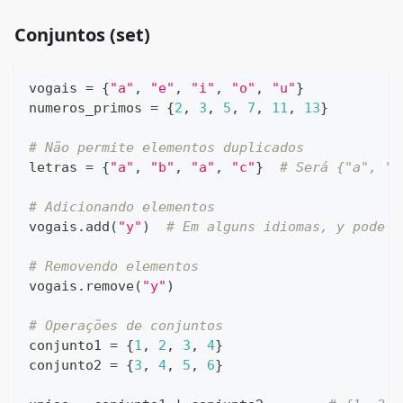
Conjuntos (set)
vogais 
=
{
"a"
,
"e"
,
"i"
,
"o"
,
"u"
}
numeros_primos 
=
{
2
,
3
,
5
,
7
,
11
,
13
}
# Não permite elementos duplicados
letras 
=
{
"a"
,
"b"
,
"a"
,
"c"
}
# Será {"a", "b
# Adicionando elementos
vogais
.
add
(
"y"
)
# Em alguns idiomas, y pode s
# Removendo elementos
vogais
.
remove
(
"y"
)
# Operações de conjuntos
conjunto1 
=
{
1
,
2
,
3
,
4
}
conjunto2 
=
{
3
,
4
,
5
,
6
}