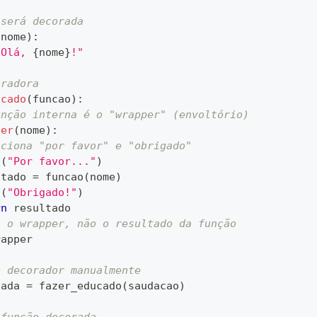
 será decorada
(
nome
)
:
"Olá, 
{
nome
}
!"
oradora
ucado
(
funcao
)
:
unção interna é o "wrapper" (envoltório)
per
(
nome
)
:
iciona "por favor" e "obrigado"
t
(
"Por favor..."
)
ltado 
=
 funcao
(
nome
)
t
(
"Obrigado!"
)
rn
 resultado
a o wrapper, não o resultado da função
rapper
o decorador manualmente
cada 
=
 fazer_educado
(
saudacao
)