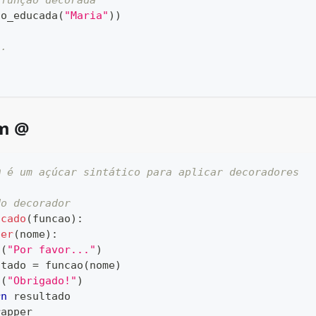
 função decorada
ao_educada
(
"Maria"
)
)
..
!
om @
@ é um açúcar sintático para aplicar decoradores
do decorador
ucado
(
funcao
)
:
per
(
nome
)
:
t
(
"Por favor..."
)
ltado 
=
 funcao
(
nome
)
t
(
"Obrigado!"
)
rn
 resultado
rapper