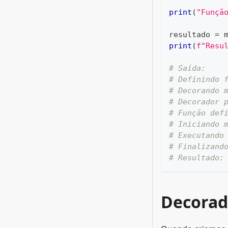
print
(
"Funçã
resultado 
=
 
print
(
f"Resu
# Saída:
# Definindo 
# Decorando 
# Decorador 
# Função def
# Iniciando 
# Executando
# Finalizand
# Resultado:
Decorad