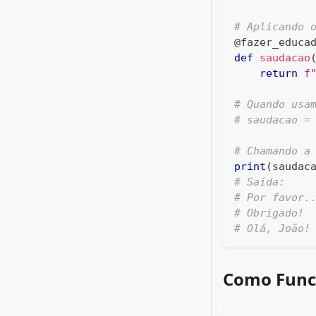
# Aplicando 
@fazer_educa
def
saudacao
return
f
# Quando usa
# saudacao =
# Chamando a
print
(
saudac
# Saída:
# Por favor.
# Obrigado!
# Olá, João!
Como Func