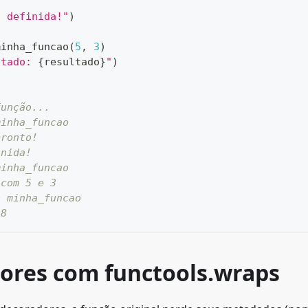
o definida!"
)
minha_funcao
(
5
,
3
)
ltado: 
{
resultado
}
"
)
função...
minha_funcao
pronto!
inida!
minha_funcao
 com 5 e 3
o minha_funcao
 8
ores com functools.wraps