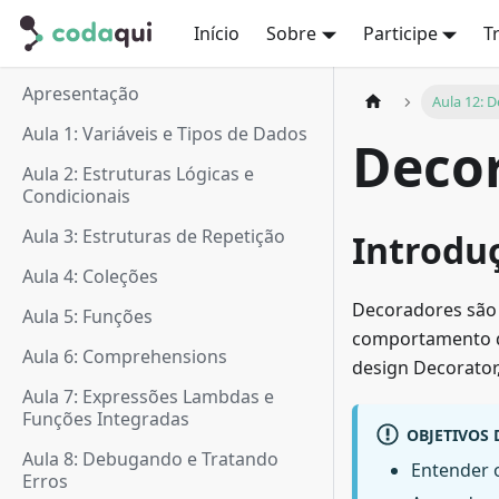
Início
Sobre
Participe
T
Apresentação
Aula 12: 
Aula 1: Variáveis e Tipos de Dados
Deco
Aula 2: Estruturas Lógicas e
Condicionais
Aula 3: Estruturas de Repetição
Introdu
Aula 4: Coleções
Decoradores são
Aula 5: Funções
comportamento de
Aula 6: Comprehensions
design Decorator,
Aula 7: Expressões Lambdas e
Funções Integradas
OBJETIVOS
Aula 8: Debugando e Tratando
Entender 
Erros