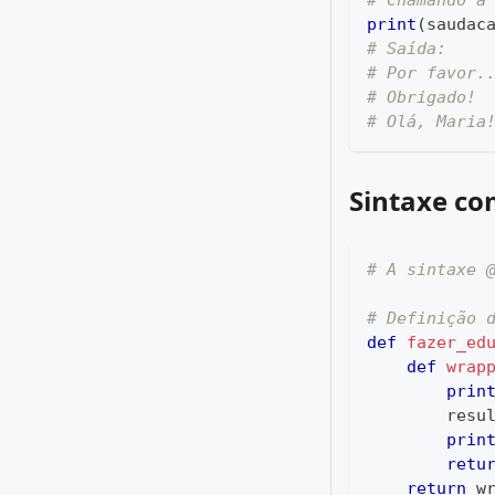
# Chamando a
print
(
saudac
# Saída:
# Por favor.
# Obrigado!
# Olá, Maria
Sintaxe c
# A sintaxe 
# Definição 
def
fazer_ed
def
wrap
prin
        resu
prin
retu
return
 w