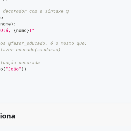
o decorador com a sintaxe @
do
(
nome
)
:
"Olá, 
{
nome
}
!"
mos @fazer_educado, é o mesmo que:
 fazer_educado(saudacao)
 função decorada
ao
(
"João"
)
)
..
iona