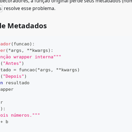
ecoradores, a função original perde seus metadados (nome,
resolve esse problema.
s
de Metadados
rador
(
funcao
)
:
per
(
*
args
,
**
kwargs
)
:
unção wrapper interna"""
t
(
"Antes"
)
ltado 
=
 funcao
(
*
args
,
**
kwargs
)
t
(
"Depois"
)
rn
 resultado
rapper
or
b
)
:
dois números."""
 
+
 b