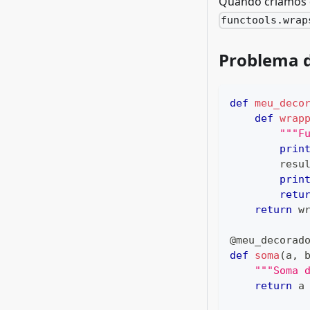
Quando criamos d
functools.wrap
Problema 
def
meu_deco
def
wrap
"""F
prin
        resu
prin
retu
return
 w
@meu_decorad
def
soma
(
a
,
 
"""Soma 
return
 a