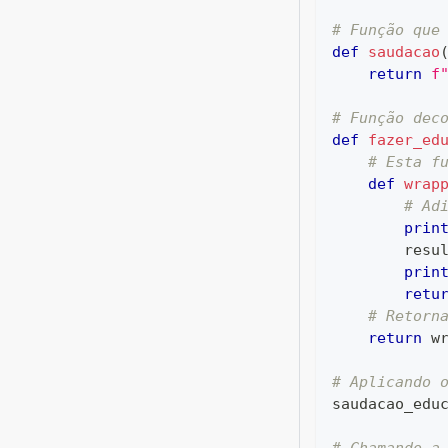
# Função que
def
saudacao
return
f
# Função dec
def
fazer_ed
# Esta f
def
wrap
# Ad
prin
        resu
prin
retu
# Retorn
return
 w
# Aplicando 
saudacao_edu