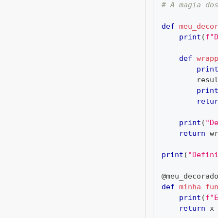
# A magia do
def
meu_deco
print
(
f"
def
wrap
prin
        resu
prin
retu
print
(
"D
return
 w
print
(
"Defin
@meu_decorad
def
minha_fu
print
(
f"
return
 x