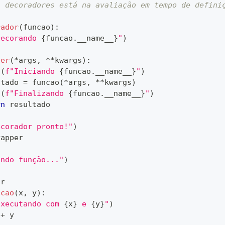
s decoradores está na avaliação em tempo de defini
rador
(
funcao
)
:
Decorando 
{
funcao
.
__name__
}
"
)
per
(
*
args
,
**
kwargs
)
:
t
(
f"Iniciando 
{
funcao
.
__name__
}
"
)
ltado 
=
 funcao
(
*
args
,
**
kwargs
)
t
(
f"Finalizando 
{
funcao
.
__name__
}
"
)
rn
 resultado
ecorador pronto!"
)
rapper
indo função..."
)
or
ncao
(
x
,
 y
)
:
Executando com 
{
x
}
 e 
{
y
}
"
)
 
+
 y