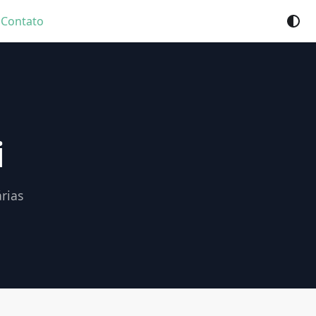
Contato
i
rias