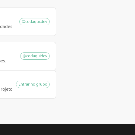
@codaqui.dev
idades.
@codaquidev
ões.
Entrar no grupo
rojeto.