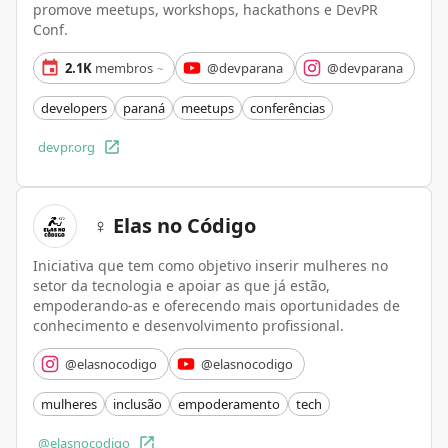
promove meetups, workshops, hackathons e DevPR
Conf.
2.1K
membros
@devparana
@devparana
~
developers
paraná
meetups
conferências
devpr.org
♀️ Elas no Código
Iniciativa que tem como objetivo inserir mulheres no
setor da tecnologia e apoiar as que já estão,
empoderando-as e oferecendo mais oportunidades de
conhecimento e desenvolvimento profissional.
@elasnocodigo
@elasnocodigo
mulheres
inclusão
empoderamento
tech
@elasnocodigo