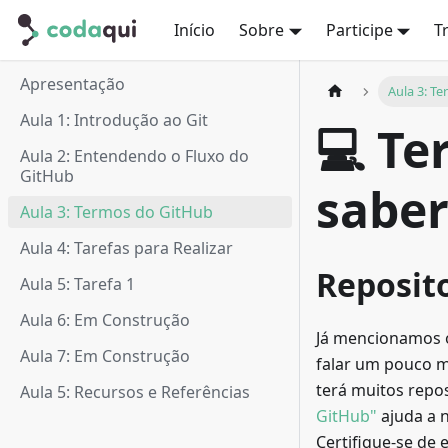
Início
Sobre
Participe
T
Apresentação
Aula 3: T
Aula 1: Introdução ao Git
💻 Te
Aula 2: Entendendo o Fluxo do
GitHub
sabe
Aula 3: Termos do GitHub
Aula 4: Tarefas para Realizar
Reposito
Aula 5: Tarefa 1
Aula 6: Em Construção
Já mencionamos o
Aula 7: Em Construção
falar um pouco m
terá muitos repo
Aula 5: Recursos e Referências
GitHub"
ajuda a n
Certifique-se de 