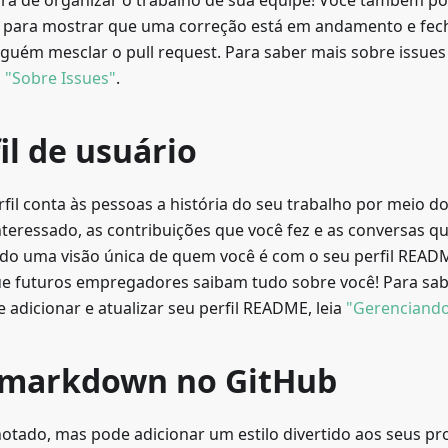
a de organizar o trabalho de sua equipe! Você também pod
s para mostrar que uma correção está em andamento e fe
guém mesclar o pull request. Para saber mais sobre issues 
a
"Sobre Issues"
.
il de usuário
fil conta às pessoas a história do seu trabalho por meio d
interessado, as contribuições que você fez e as conversas 
o uma visão única de quem você é com o seu perfil READ
que futuros empregadores saibam tudo sobre você! Para sa
 e adicionar e atualizar seu perfil README, leia
"Gerenciando
markdown no GitHub
notado, mas pode adicionar um estilo divertido aos seus pr