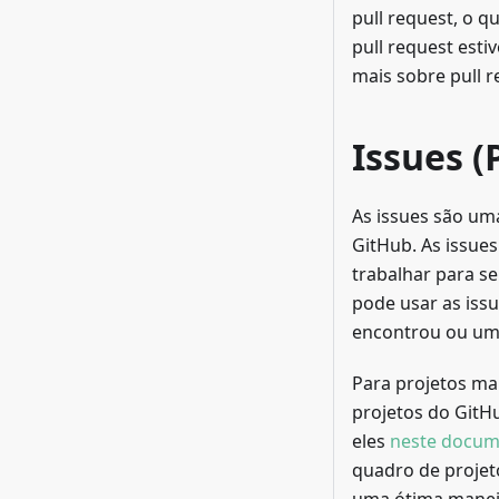
pull request, o 
pull request esti
mais sobre pull r
Issues 
As issues são um
GitHub. As issue
trabalhar para s
pode usar as iss
encontrou ou um 
Para projetos ma
projetos do GitHu
eles
neste docum
quadro de projeto