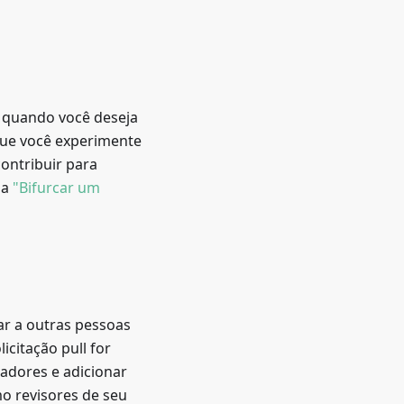
 quando você deseja
 que você experimente
contribuir para
ia
"Bifurcar um
ar a outras pessoas
icitação pull for
radores e adicionar
mo revisores de seu