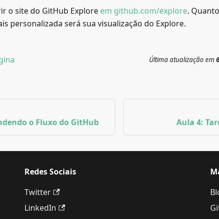
ir o site do GitHub Explore
em github.com/explore
. Quanto
s personalizada será sua visualização do Explore.
gina
Última atualização
em
ndendo o Fluxo do GitHub
Aula 4: Tar
Redes Sociais
M
Twitter
Bl
LinkedIn
Gi