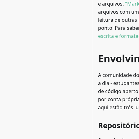
e arquivos.
"Mar
arquivos com uma 
leitura de outra
ponto! Para sabe
escrita e format
Envolvi
A comunidade do 
a dia - estudant
de código aberto
por conta própri
aqui estão três 
Repositóri