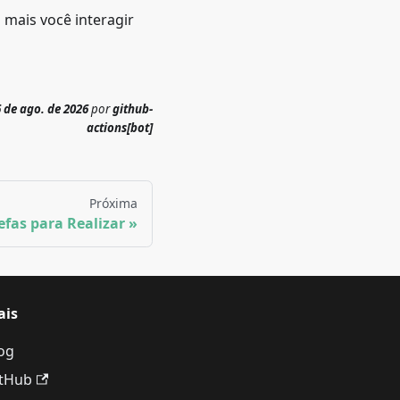
 mais você interagir
6 de ago. de 2026
por
github-
actions[bot]
Próxima
efas para Realizar
ais
og
tHub