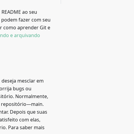
vo README ao seu
las podem fazer com seu
r como aprender Git e
ando e arquivando
o deseja mesclar em
orrija bugs ou
itório. Normalmente,
u repositório—main.
ntar. Depois que suas
tisfeito com elas,
rio. Para saber mais