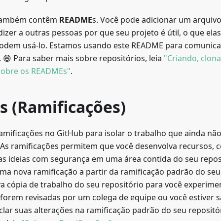
 também contêm
README
s. Você pode adicionar um arqui
dizer a outras pessoas por que seu projeto é útil, o que e
podem usá-lo. Estamos usando este README para comunica
😄 Para saber mais sobre repositórios, leia
"Criando, clon
Sobre os READMEs"
.
s (Ramificações)
amificações no GitHub para isolar o trabalho que ainda nã
. As ramificações permitem que você desenvolva recursos, c
s ideias com segurança em uma área contida do seu repos
uma nova ramificação a partir da ramificação padrão do se
va cópia de trabalho do seu repositório para você experime
forem revisadas por um colega de equipe ou você estiver sa
lar suas alterações na ramificação padrão do seu repositó