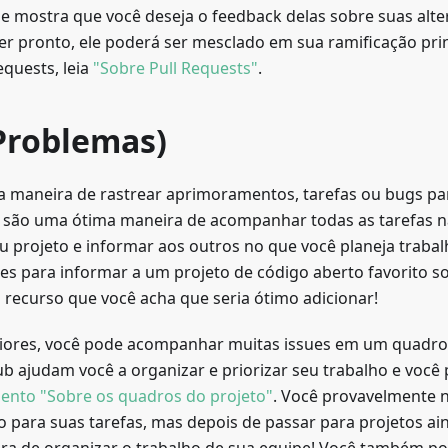
que mostra que você deseja o feedback delas sobre suas al
ver pronto, ele poderá ser mesclado em sua ramificação pri
equests, leia
"Sobre Pull Requests"
.
(Problemas)
a maneira de rastrear aprimoramentos, tarefas ou bugs pa
s são uma ótima maneira de acompanhar todas as tarefas n
eu projeto e informar aos outros no que você planeja traba
ues para informar a um projeto de código aberto favorito 
recurso que você acha que seria ótimo adicionar!
iores, você pode acompanhar muitas issues em um quadro 
b ajudam você a organizar e priorizar seu trabalho e você
ento "Sobre os quadros do projeto"
. Você provavelmente 
 para suas tarefas, mas depois de passar para projetos ai