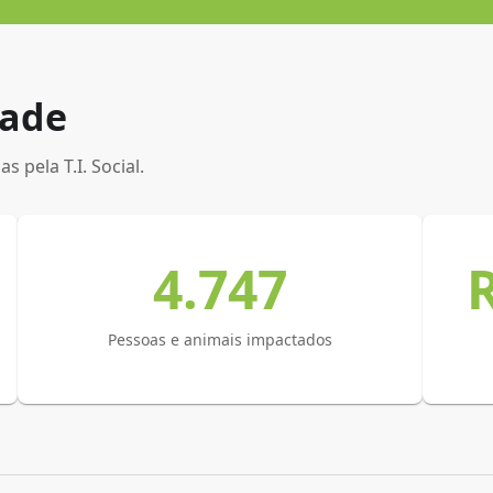
dade
 pela T.I. Social.
4.747
R
Pessoas e animais impactados