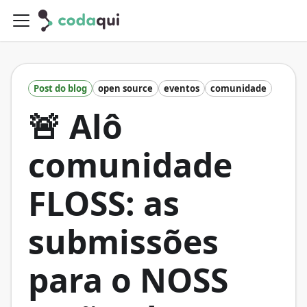
Post do blog
open source
eventos
comunidade
🚨 Alô
comunidade
FLOSS: as
submissões
para o NOSS