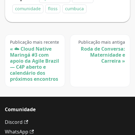
comunidade
floss
cumbuca
Publicação mais recente
Publicação mais antiga
☁️ Cloud Native
Roda de Conversa:
Maringá #3 com
Maternidade e
apoio da Agile Brazil
Carreira
— C4P aberto e
calendário dos
próximos encontros
Comunidade
Discord
WhatsApp