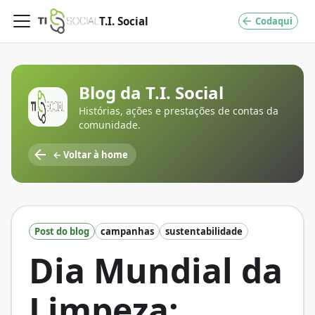
T.I. Social
Codaqui
Blog da
T.I. Social
Histórias, ações e prestações de contas da
comunidade.
← Voltar à home
Post do blog
campanhas
sustentabilidade
Dia Mundial da
Limpeza: