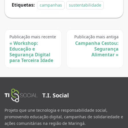
Etiquetas:
campanhas
sustentabilidade
Publicação mais recente
Publicação mais antiga
Workshop:
Campanha Cestou:
Educação e
Segurança
Segurança Digital
Alimentar
para Terceira Idade
T.I. Social
Projeto que une tecnologia e responsabilidade social,
promovendo educação digital, campanhas de solidariedade e
ações comunitárias na região de Maringá.